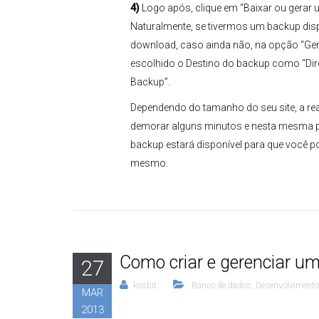
4)
Logo após, clique em “Baixar ou gerar
Naturalmente, se tivermos um backup dis
download, caso ainda não, na opção “Ge
escolhido o Destino do backup como “Diret
Backup”.
Dependendo do tamanho do seu site, a re
demorar alguns minutos e nesta mesma p
backup estará disponível para que você 
mesmo.
Como criar e gerenciar 
27
kosbit
Banco de dados
,
Desenvolvimento
MAR
2013