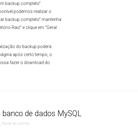
 um backup completo”.
ponível podemos realizar o
rar backup completo” mantenha
ório Raiz” e clique em “Gerar
alização do backup poderá
ágina após certo tempo, o
possa fazer o download do
um banco de dados MySQL
,
Painel de controle