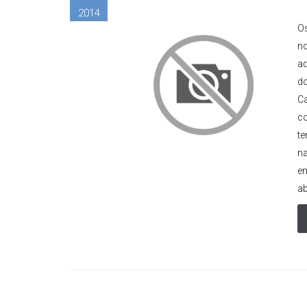
2014
Os
no
ad
do
Ca
co
te
na
em
ab