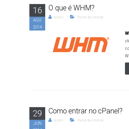
O que é WHM?
16
kosbit
Painel de controle
AGO
2014
W
cl
co
WH
Como entrar no cPanel?
29
kosbit
Painel de controle
JUN