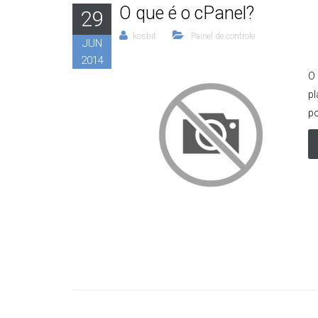
O que é o cPanel?
29
kosbit
Painel de controle
JUN
2014
O
pl
po