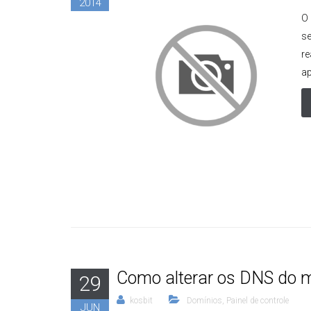
2014
O
se
re
ap
Como alterar os DNS do 
29
kosbit
Domínios
,
Painel de controle
JUN