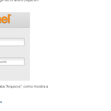
gin do cPanel e clique em
 aba “Arquivos”, como mostra a