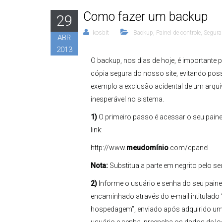
Como fazer um backup
29
kosbit
Backup
,
Painel de controle
,
Segura
ABR
2013
O backup, nos dias de hoje, é important
cópia segura do nosso site, evitando pos
exemplo a exclusão acidental de um arq
inesperável no sistema.
1)
O primeiro passo é acessar o seu painel
link:
http://www.
meudomínio
.com/cpanel
Nota:
Substitua a parte em negrito pelo s
2)
Informe o usuário e senha do seu painel 
encaminhado através do e-mail intitulado
hospedagem”, enviado após adquirido um