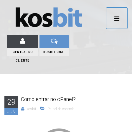
CENTRAL DO
KOSBIT CHAT
CLIENTE
Como entrar no cPanel?
29
kosbit
Painel de controle
JUN