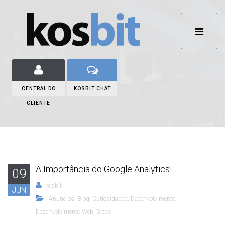
CENTRAL DO
KOSBIT CHAT
CLIENTE
A Importância do Google Analytics!
09
kosbit
JUN
Anúncios
,
Blog
,
Curiosidades
,
Desenvolvimento
,
Desenvolvimento Web
,
Dicas