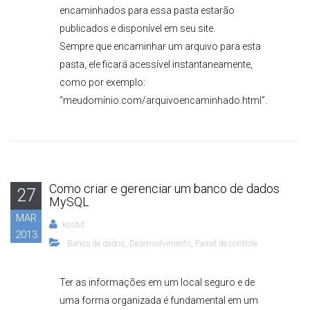
encaminhados para essa pasta estarão
publicados e disponível em seu site.
Sempre que encaminhar um arquivo para esta
pasta, ele ficará acessível instantaneamente,
como por exemplo:
“meudomínio.com/arquivoencaminhado.html”.
Como criar e gerenciar um banco de dados
27
MySQL
MAR
kosbit
2013
Banco de dados
,
Desenvolvimento
,
Painel de controle
Ter as informações em um local seguro e de
uma forma organizada é fundamental em um