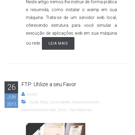
Neste artigo iremos lhe instruir de forma prática
e resumida, como instalar o wamp em sua
máquina. Trata-se de um servidor web local,
oferecendo estrutura para você simular a
execução de aplicações web em sua máquina
ou rede.
LEIA MAIS
FTP: Utilize a seu Favor
26
kosbit
JUN
Ajuda
,
Blog
,
Curiosidades
,
Desenvolvimento
,
2015
Desenvolvimento Web
,
Dicas
,
Transferências