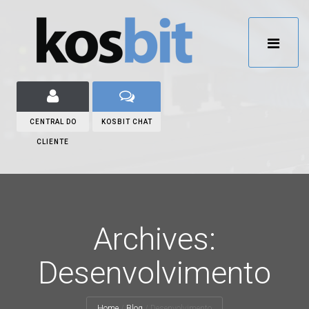
CENTRAL DO
KOSBIT CHAT
CLIENTE
Archives:
Desenvolvimento
Home
/
Blog
/
Desenvolvimento