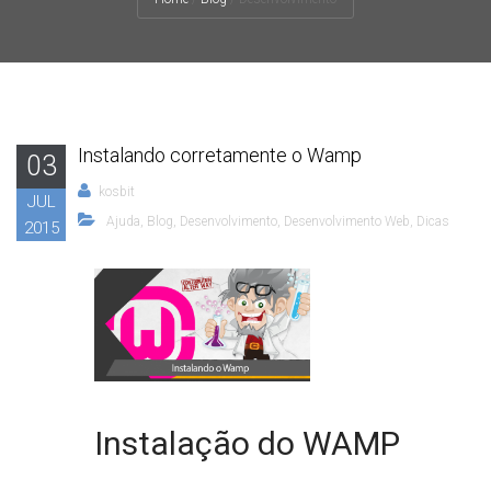
Instalando corretamente o Wamp
03
kosbit
JUL
Ajuda
,
Blog
,
Desenvolvimento
,
Desenvolvimento Web
,
Dicas
2015
Instalação do WAMP