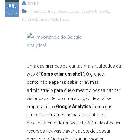
kosbit
JUN
Anúncios
,
Blog
,
Curiosidades
,
Desenvolvimento
,
2015
Desenvolvimento Web
,
Dicas
Uma das grandes perguntas mais realizadas da
web é “
Como criar um site?
”. O grande
ponto não é apenas saber criar, mas
administrá-lo para que o mesmo possa ganhar
visibilidade. Sendo uma solução de análise
empresarial, o
Google Analytics
é uma das
principais ferramentas para o controle e
gerenciamento de um website. Além de oferecer
recursos flexíveis e avançados, ele possui
comandos fáceis de utilizar que podem