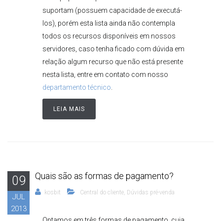
suportam (possuem capacidade de executá-
los), porém esta lista ainda não contempla
todos os recursos disponíveis em nossos
servidores, caso tenha ficado com dúvida em
relação algum recurso que não está presente
nesta lista, entre em contato com nosso
departamento técnico
.
LEIA MAIS
Quais são as formas de pagamento?
09
kosbit
Central do cliente
,
Dúvidas pré-venda
JUL
2013
Optamos em três formas de pagamento, cuja