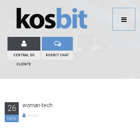
CENTRAL DO
KOSBIT CHAT
CLIENTE
woman-tech
26
kosbit
NOV