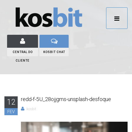
CENTRAL DO
KOSBIT CHAT
CLIENTE
redd-f-5U_28ojjgms-unsplash-desfoque
12
kosbit
FEV