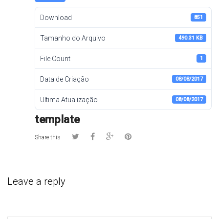
Download
851
Tamanho do Arquivo
490.31 KB
File Count
1
Data de Criação
08/08/2017
Ultima Atualização
08/08/2017
template
Share this
Leave a reply