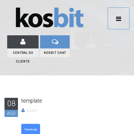
CENTRAL DO
KOSBIT CHAT
CLIENTE
template
08
kosbit
AGO
Download