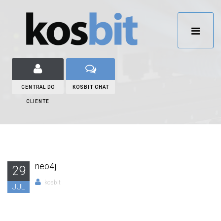
CENTRAL DO
KOSBIT CHAT
CLIENTE
neo4j
29
kosbit
JUL