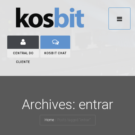
CENTRAL DO
KOSBIT CHAT
CLIENTE
Archives: entrar
Home
/
Posts tagged "entrar"