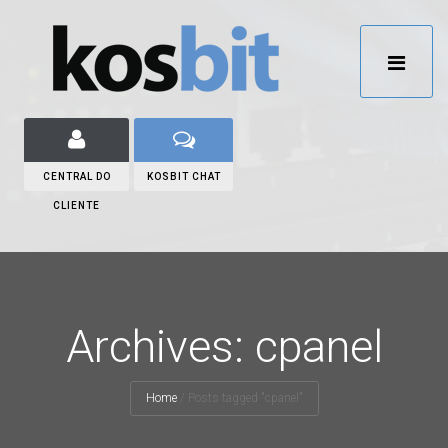
CENTRAL DO
KOSBIT CHAT
CLIENTE
Archives: cpanel
Home
/
Posts tagged "cpanel"