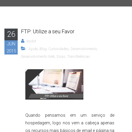
FTP: Utilize a seu Favor
26
kosbit
JUN
Ajuda
,
Blog
,
Curiosidades
,
Desenvolvimento
,
2015
Desenvolvimento Web
,
Dicas
,
Transferências
Quando pensamos em um serviço de
hospedagem, logo nos vem a cabeça apenas
os recursos mais básicos de email e página na