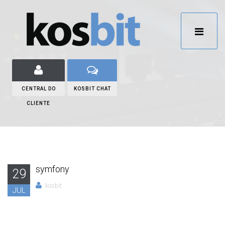
CENTRAL DO
KOSBIT CHAT
CLIENTE
symfony
29
kosbit
JUL