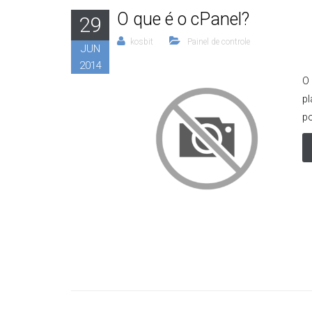
O que é o cPanel?
29
kosbit
Painel de controle
JUN
2014
O
pl
po