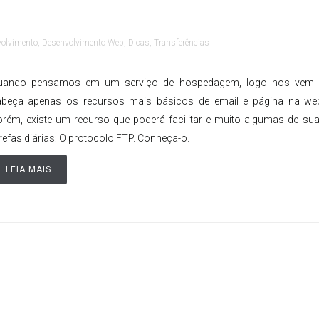
olvimento
,
Desenvolvimento Web
,
Dicas
,
Transferências
uando pensamos em um serviço de hospedagem, logo nos vem
abeça apenas os recursos mais básicos de email e página na we
rém, existe um recurso que poderá facilitar e muito algumas de su
refas diárias: O protocolo FTP. Conheça-o.
LEIA MAIS