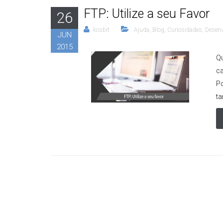
FTP: Utilize a seu Favor
26
kosbit
Ajuda
,
Blog
,
Curiosidades
,
Desenv
JUN
2015
Q
c
Po
ta