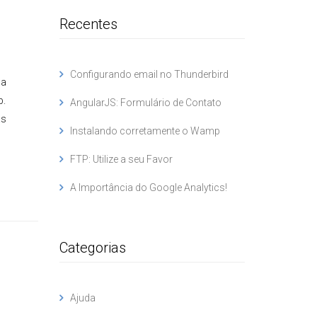
Recentes
Configurando email no Thunderbird
 a
b.
AngularJS: Formulário de Contato
as
Instalando corretamente o Wamp
FTP: Utilize a seu Favor
A Importância do Google Analytics!
Categorias
Ajuda