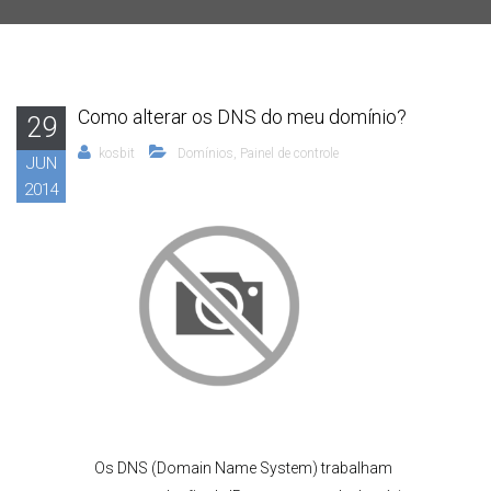
Como alterar os DNS do meu domínio?
29
kosbit
Domínios
,
Painel de controle
JUN
2014
Os DNS (Domain Name System) trabalham