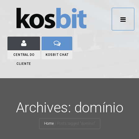
CENTRAL DO
KOSBIT CHAT
CLIENTE
Archives: domínio
Home
/
Posts tagged "domínio"