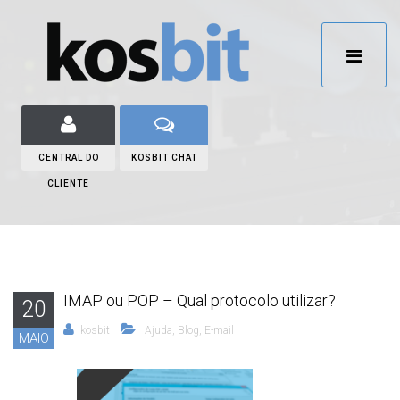
CENTRAL DO
KOSBIT CHAT
CLIENTE
IMAP ou POP – Qual protocolo utilizar?
20
kosbit
Ajuda
,
Blog
,
E-mail
MAIO